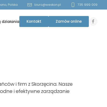
zno, Polska
biuro@weskon.pl
735 999 009
Kontakt
Zamów online
 działania
ów i firm z Skorzęcina. Nasze
odne i efektywne zarządzanie