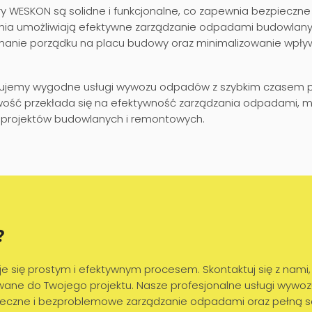
y WESKON są solidne i funkcjonalne, co zapewnia bezpieczne
nia umożliwiają efektywne zarządzanie odpadami budowlany
manie porządku na placu budowy oraz minimalizowanie wpły
jemy wygodne usługi wywozu odpadów z szybkim czasem po
ość przekłada się na efektywność zarządzania odpadami, min
ji projektów budowlanych i remontowych.
?
 się prostym i efektywnym procesem. Skontaktuj się z nami, 
owane do Twojego projektu. Nasze profesjonalne usługi wy
teczne i bezproblemowe zarządzanie odpadami oraz pełną saty