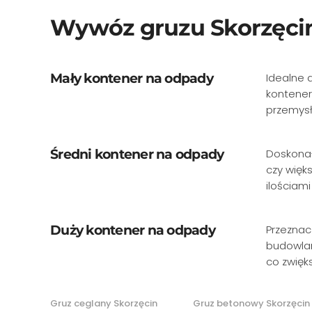
Wywóz gruzu Skorzęci
Mały kontener na odpady
Idealne 
kontener
przemysł
Średni kontener na odpady
Doskonał
czy więk
ilościam
Duży kontener na odpady
Przeznac
budowlan
co zwięks
Gruz ceglany Skorzęcin
Gruz betonowy Skorzęcin