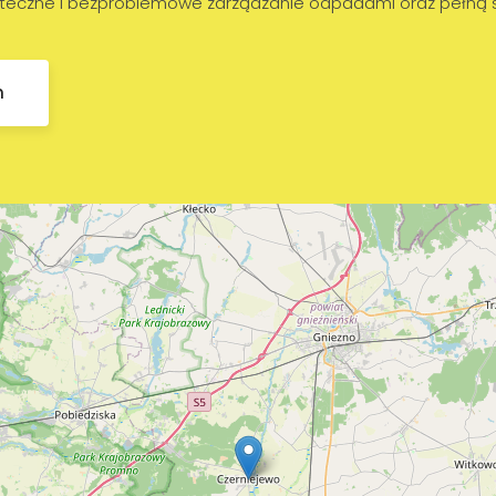
teczne i bezproblemowe zarządzanie odpadami oraz pełną saty
n