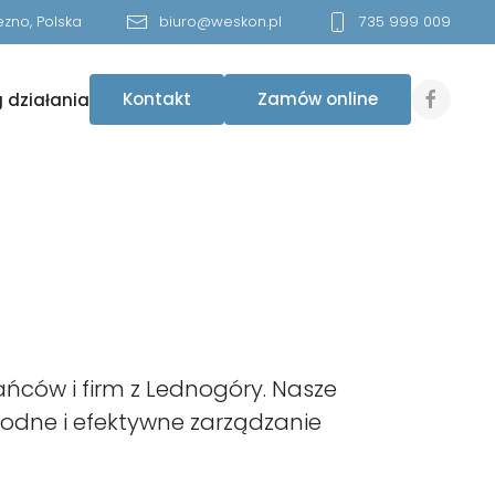
zno, Polska
biuro@weskon.pl
735 999 009
Kontakt
Zamów online
 działania
ców i firm z Lednogóry. Nasze
odne i efektywne zarządzanie