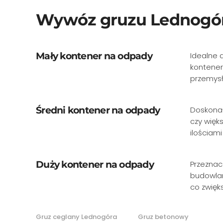
Wywóz gruzu Lednogó
Mały kontener na odpady
Idealne 
kontener
przemysł
Średni kontener na odpady
Doskonał
czy więk
ilościam
Duży kontener na odpady
Przeznac
budowlan
co zwięks
Gruz ceglany Lednogóra
Gruz betonowy