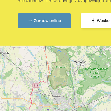
mieszkańców i firm w Lednogórze, zapewniając sku
Zamów online
Wesko